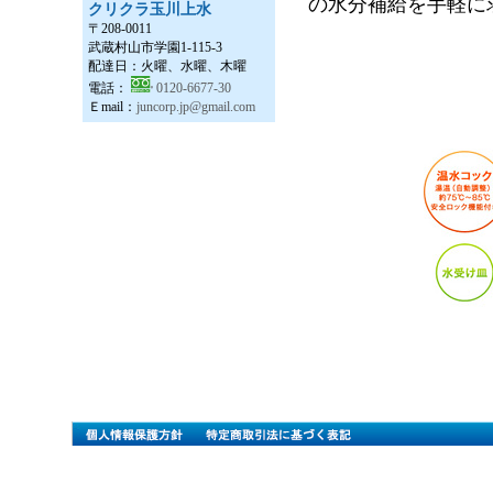
例えば、
家族４
の水分補給を手軽に
クリクラ玉川上水
です。
〒208-0011
武蔵村山市学園1-115-3
配達日：火曜、水曜、木曜
是非この機会
電話：
0120-6677-30
Ｅmail：
juncorp.jp@gmail.com
らと思います
今後とも引き続
敬具
2026/4/8 
謹啓
時下ますます
平素は格別のお
弊社ではこの
でをGW休業と