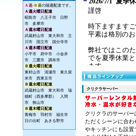
2026/7/1 
Ａ週
-
Ｂ週
の隔週配達です。
謹啓
Ａ週火曜日配達
昭島市 八王子市 日野
市 多摩市
時下ますます
Ａ週水曜日配達
平素は格別のお
武蔵村山市 東大和市 立
川市 国立市 国分寺市
Ａ週木曜日配達
弊社ではこの
小平市 府中市 小金井
でを夏季休業
市 三鷹市 調布市
ます。
Ｂ週火曜日配達
東村山市 清瀬市 東久留
米市 西東京市
長期の連休と
Ｂ週水曜日配達
ただき、早め
クリクラサーバー
武蔵村山市 東大和市 瑞
します。
穂町（西多摩郡） 入間
市 狭山市
Ｂ週木曜日配達
以前からお伝
クリクラのサーバー
青梅市 羽村市 福生市
時に備えて、１
ただくシーンに合わ
日の出町 あきる野市
１人３リットル
やキッチンにも設置